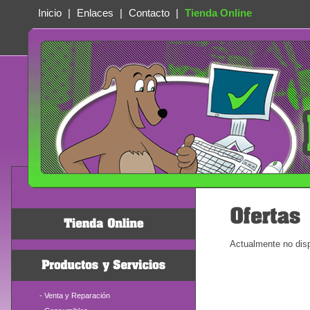
Inicio
|
Enlaces
|
Contacto
|
Tienda Online
Actualmente no dis
-
Venta y Reparación